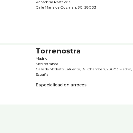
Panaderí­a Pastelerí­a
Calle Maria de Guzman, 30, 28003
Torrenostra
Madrid
Mediterránea
Calle de Modesto Lafuente, 59, Chamberí, 28003 Madrid,
España
Especialidad en arroces.