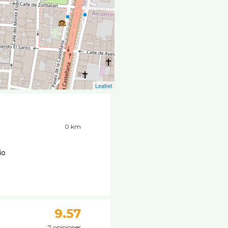
Leaflet
0 km
io
9.57
7 opiniones