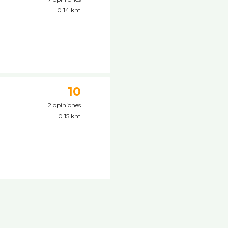
0.14 km
10
2 opiniones
0.15 km