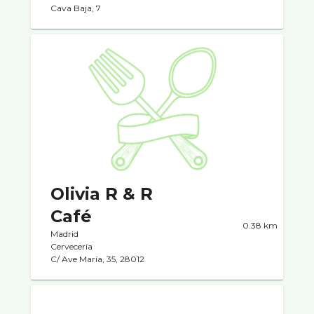
Cava Baja, 7
Olivia R & R
Café
0.38 km
Madrid
Cervecerí­a
C/ Ave Marí­a, 35, 28012