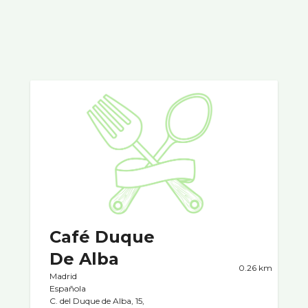
Café Duque
De Alba
0.26 km
Madrid
Española
C. del Duque de Alba, 15,