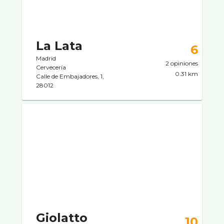
La Lata
6
Madrid
2 opiniones
Cervecerí­a
0.31 km
Calle de Embajadores, 1,
28012
Giolatto
10