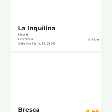
La Inquilina
Madrid
Cervecerí­a
0.4 km
Calle Ave Marí­a, 39, 28012
Bresca
8.66