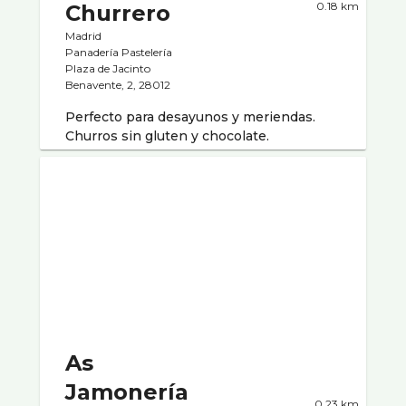
0.18 km
Churrero
Madrid
Panaderí­a Pastelerí­a
Plaza de Jacinto
Benavente, 2, 28012
Perfecto para desayunos y meriendas.
Churros sin gluten y chocolate.
As
Jamonerí­a
0.23 km