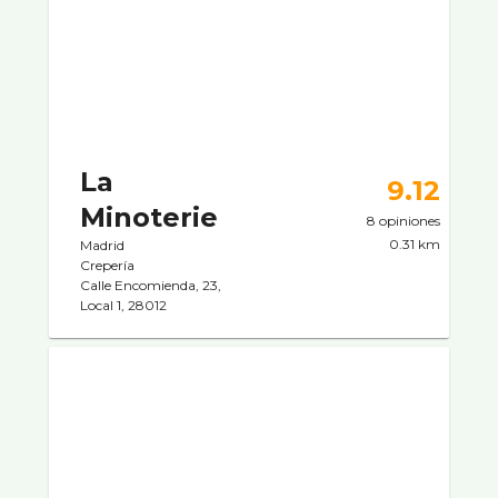
La
9.12
Minoterie
8 opiniones
0.31 km
Madrid
Creperí­a
Calle Encomienda, 23,
Local 1, 28012