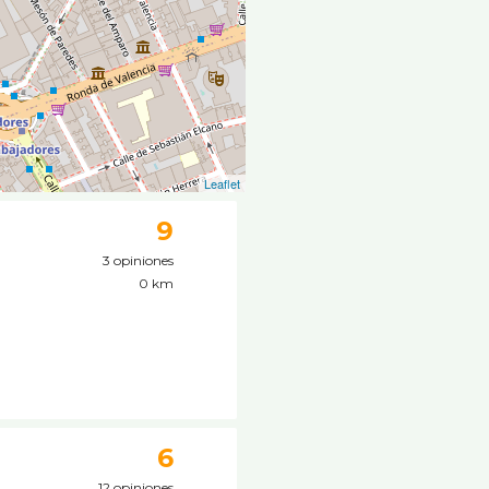
Leaflet
9
3 opiniones
0 km
6
12 opiniones