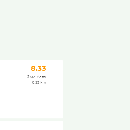
8.33
3 opiniones
0.23 km