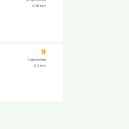
0.18 km
9
1 opiniones
0.2 km