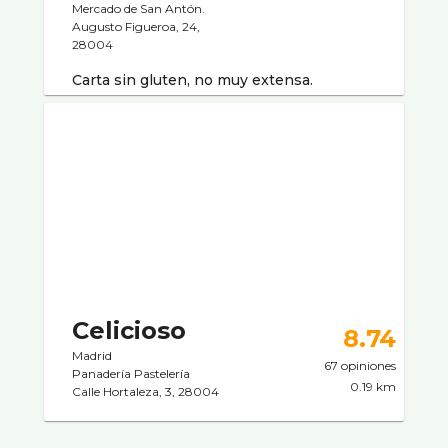
Mercado de San Antón.
Augusto Figueroa, 24,
28004
Carta sin gluten, no muy extensa.
Celicioso
8.74
Madrid
67 opiniones
Panaderí­a Pastelerí­a
0.19 km
Calle Hortaleza, 3, 28004